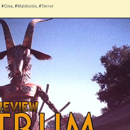
, #
Cine
, #
Maldición
, #
Terror