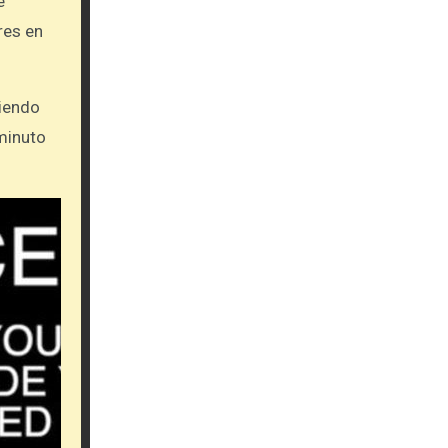
e
res en
tiendo
minuto