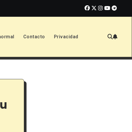
No Dejes a los Niños Solos (2026): Reseña de la nueva película de 
normal
Contacto
Privacidad
tu