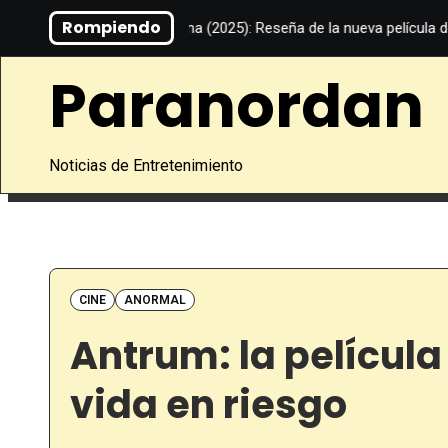
Saltar
Rompiendo
BT
Alpha (2025): Reseña de la nueva película de Julia Ducourn
al
contenido
Paranordan
Noticias de Entretenimiento
CINE
ANORMAL
Antrum: la película
vida en riesgo