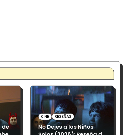
CINE
RESEÑAS
r de
No Dejes a los Niños
ebes
Solos (2026): Reseña de