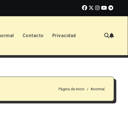
 ver
No Dejes a los Niños Solos (2026): Reseña de la nueva pe
normal
Contacto
Privacidad
Página de inicio
Anormal