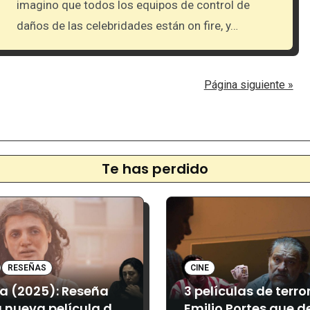
imagino que todos los equipos de control de
daños de las celebridades están on fire, y…
Página siguiente »
Te has perdido
RESEÑAS
CINE
a (2025): Reseña
3 películas de terro
a nueva película de
Emilio Portes que d