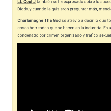
LL Cool J
también se ha expresado sobre lo suced
Diddy, y cuando le quisieron preguntar más, menc
Charlamagne Tha God
se atrevió a decir lo que
cosas horrendas que se hacen en la industria. En
condenado por crimen organizado y tráfico sexual 