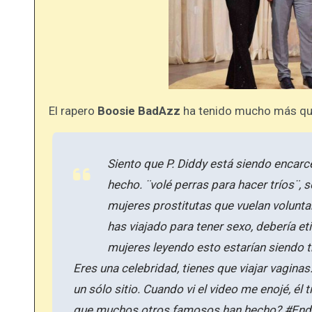
El rapero
Boosie BadAzz
ha tenido mucho más que
Siento que P. Diddy está siendo encarc
hecho. ¨volé perras para hacer tríos¨, 
mujeres prostitutas que vuelan volunta
has viajado para tener sexo, debería et
mujeres leyendo esto estarían siendo 
Eres una celebridad, tienes que viajar vagin
un sólo sitio. Cuando vi el video me enojé, él
que muchos otros famosos han hecho? #En