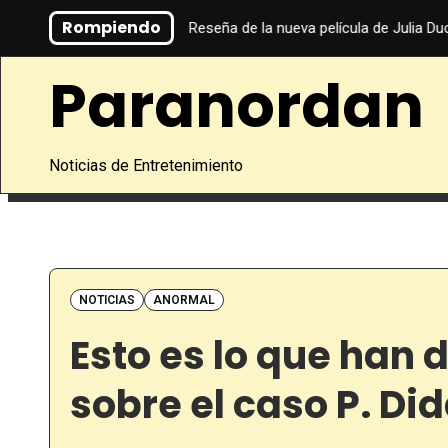
Saltar
Rompiendo
Alpha (2025): Reseña de la nueva película de Julia Ducournau
al
contenido
Paranordan
Noticias de Entretenimiento
NOTICIAS
ANORMAL
Esto es lo que han 
sobre el caso P. Di