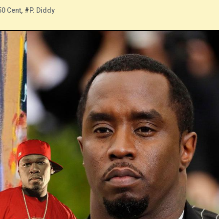
50 Cent
, #
P. Diddy