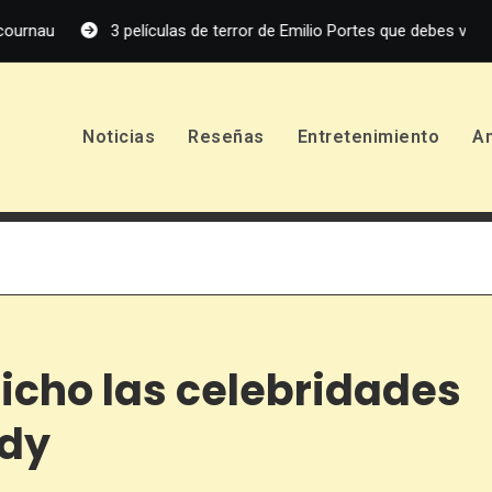
3 películas de terror de Emilio Portes que debes ver
No De
Noticias
Reseñas
Entretenimiento
A
dicho las celebridades
ddy