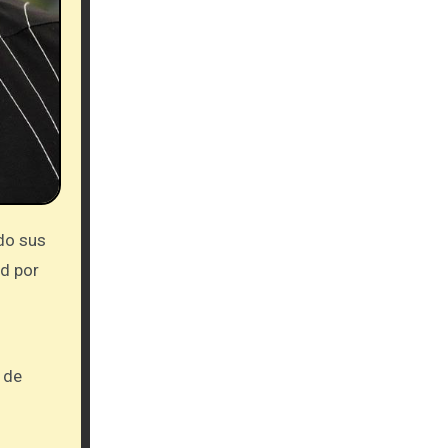
od por
 de