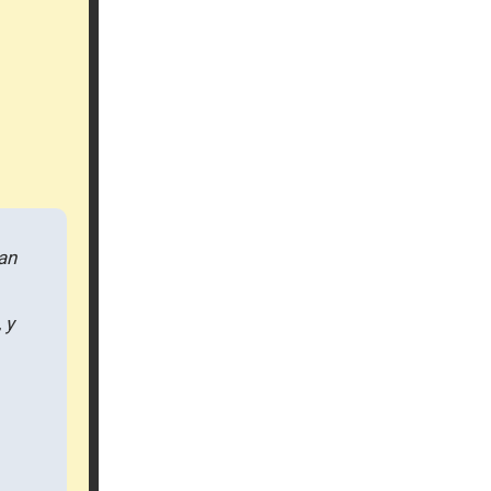
an
 y