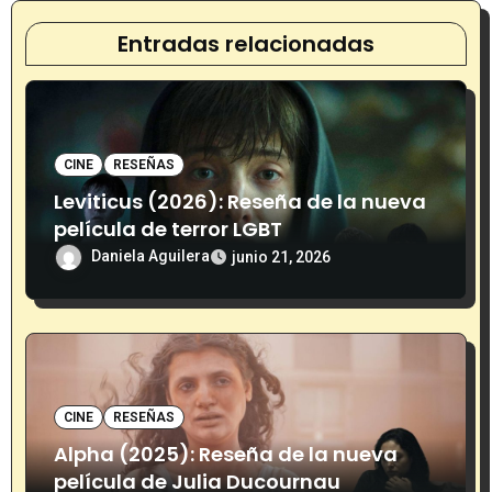
d
Entradas relacionadas
e
e
n
CINE
RESEÑAS
t
Leviticus (2026): Reseña de la nueva
película de terror LGBT
r
Daniela Aguilera
junio 21, 2026
a
d
a
s
CINE
RESEÑAS
Alpha (2025): Reseña de la nueva
película de Julia Ducournau