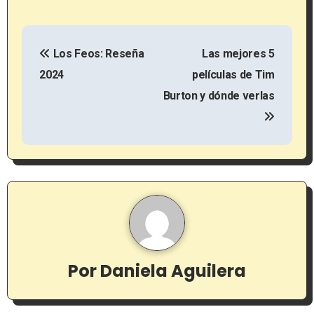
N
Los Feos: Reseña
Las mejores 5
a
2024
películas de Tim
v
Burton y dónde verlas
e
g
a
c
i
ó
Por
Daniela Aguilera
n