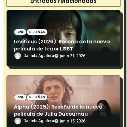
d
Entradas relacionadas
e
e
CINE
RESEÑAS
n
Leviticus (2026): Reseña de la nueva
t
película de terror LGBT
Daniela Aguilera
junio 21, 2026
r
a
d
a
CINE
RESEÑAS
s
Alpha (2025): Reseña de la nueva
película de Julia Ducournau
Daniela Aguilera
junio 15, 2026