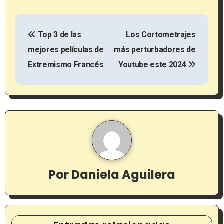
N
Top 3 de las
Los Cortometrajes
a
mejores películas de
más perturbadores de
v
Extremismo Francés
Youtube este 2024
e
g
a
c
i
Por
Daniela Aguilera
ó
n