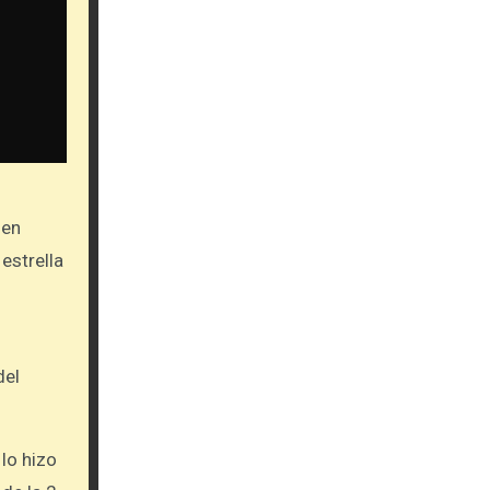
ien
 estrella
del
lo hizo