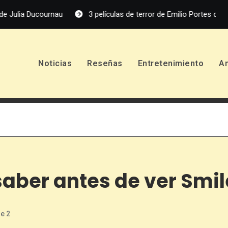
ucournau
3 películas de terror de Emilio Portes que debes ver
Noticias
Reseñas
Entretenimiento
A
aber antes de ver Smil
e 2