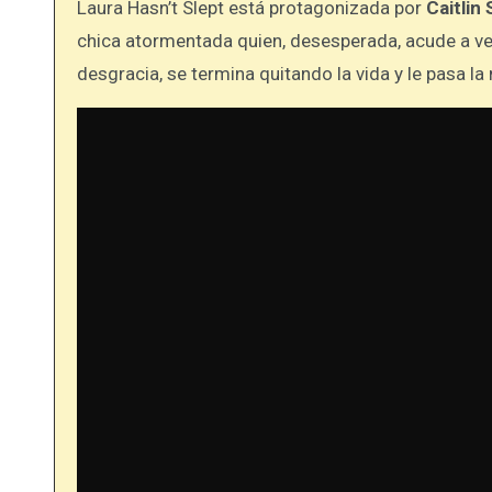
Laura Hasn’t Slept está protagonizada por
Caitlin
chica atormentada quien, desesperada, acude a ver 
desgracia, se termina quitando la vida y le pasa la