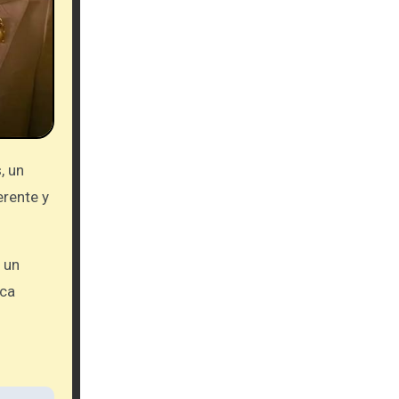
, un
erente y
 un
ica