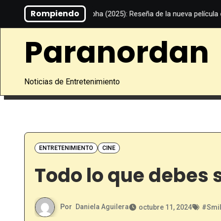
Saltar
Rompiendo
ror LGBT
Alpha (2025): Reseña de la nueva película de Julia D
al
contenido
Paranordan
Noticias de Entretenimiento
ENTRETENIMIENTO
CINE
Todo lo que debes s
Por
Daniela Aguilera
octubre 11, 2024
#
Smil