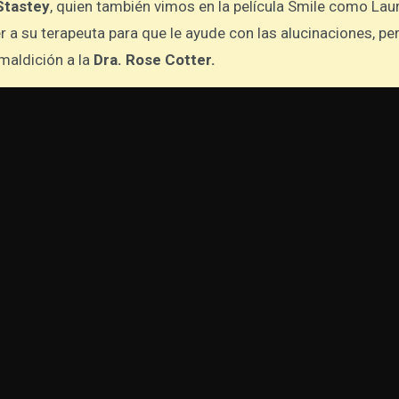
 Stastey
, quien también vimos en la película Smile como Laur
a su terapeuta para que le ayude con las alucinaciones, per
 maldición a la
Dra. Rose Cotter.