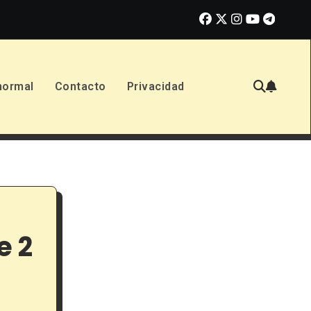
No Dejes a los Niños Solos (2026): Reseña de la nueva pelícu
normal
Contacto
Privacidad
e 2