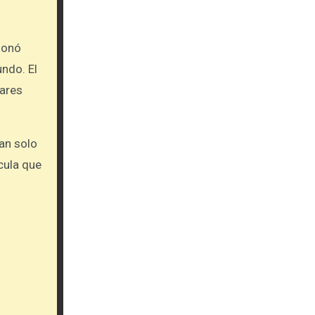
ionó
ndo. El
lares
tan solo
cula que