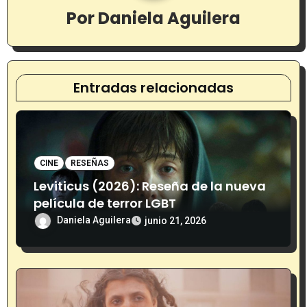
ó
Por
Daniela Aguilera
n
d
Entradas relacionadas
e
e
n
CINE
RESEÑAS
t
Leviticus (2026): Reseña de la nueva
película de terror LGBT
r
Daniela Aguilera
junio 21, 2026
a
d
a