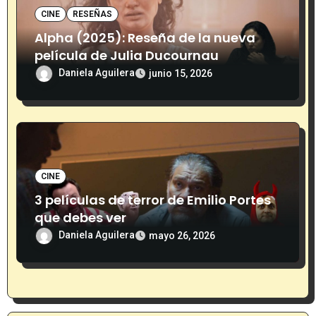
s
CINE
RESEÑAS
Alpha (2025): Reseña de la nueva
película de Julia Ducournau
Daniela Aguilera
junio 15, 2026
CINE
3 películas de terror de Emilio Portes
que debes ver
Daniela Aguilera
mayo 26, 2026