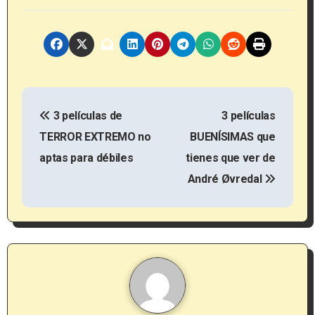
N
3 películas de
3 películas
a
TERROR EXTREMO no
BUENÍSIMAS que
v
aptas para débiles
tienes que ver de
e
André Øvredal
g
a
c
i