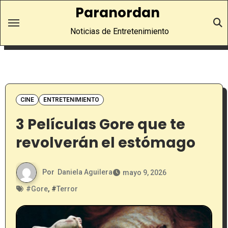
Saltar
Paranordan
al
Noticias de Entretenimiento
contenido
CINE
ENTRETENIMIENTO
3 Películas Gore que te
revolverán el estómago
Por
Daniela Aguilera
mayo 9, 2026
#
Gore
, #
Terror