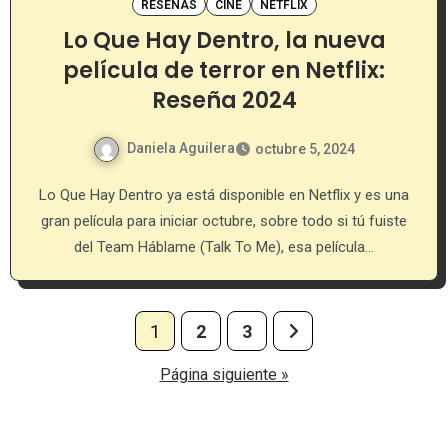
RESEÑAS
CINE
NETFLIX
Lo Que Hay Dentro, la nueva
película de terror en Netflix:
Reseña 2024
Daniela Aguilera
octubre 5, 2024
Lo Que Hay Dentro ya está disponible en Netflix y es una
gran película para iniciar octubre, sobre todo si tú fuiste
del Team Háblame (Talk To Me), esa película…
Paginación
1
2
3
de
Página siguiente »
entradas