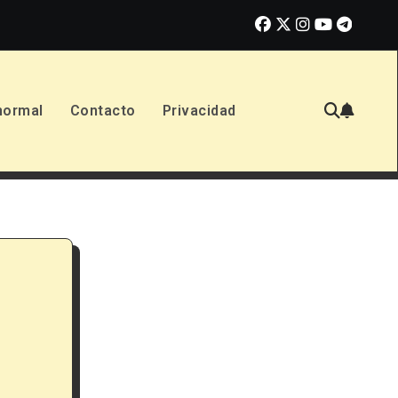
No Dejes a los Niños Solos (2026): Reseña de la nueva películ
normal
Contacto
Privacidad